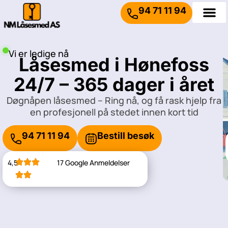
94 71 11 94
Vi er ledige nå
Låsesmed i Hønefoss
24/7 – 365 dager i året
Døgnåpen låsesmed – Ring nå, og få rask hjelp fra
en profesjonell på stedet innen kort tid
94 71 11 94
Bestill besøk
4,5
17 Google Anmeldelser