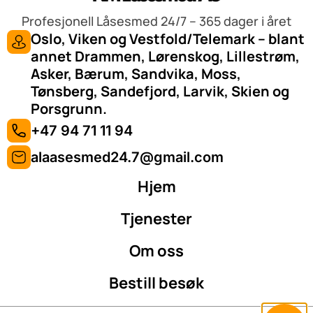
Profesjonell Låsesmed 24/7 – 365 dager i året
Oslo, Viken og Vestfold/Telemark – blant
annet Drammen, Lørenskog, Lillestrøm,
Asker, Bærum, Sandvika, Moss,
Tønsberg, Sandefjord, Larvik, Skien og
Porsgrunn.
+47 94 71 11 94
alaasesmed24.7@gmail.com
Hjem
Tjenester
Om oss
Bestill besøk