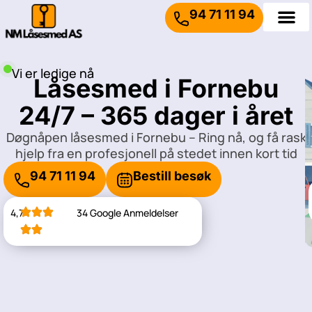
94 71 11 94
Vi er ledige nå
Låsesmed i Fornebu
24/7 – 365 dager i året
Døgnåpen låsesmed i Fornebu – Ring nå, og få rask
hjelp fra en profesjonell på stedet innen kort tid
94 71 11 94
Bestill besøk
4,7
34 Google Anmeldelser